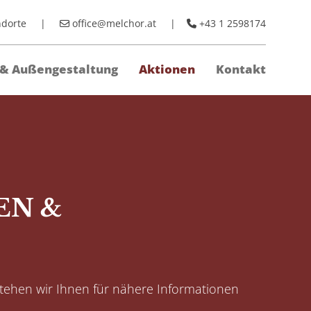
ndorte
|
office@melchor.at
|
+43 1 2598174


 & Außengestaltung
Aktionen
Kontakt
EN &
stehen wir Ihnen für nähere Informationen