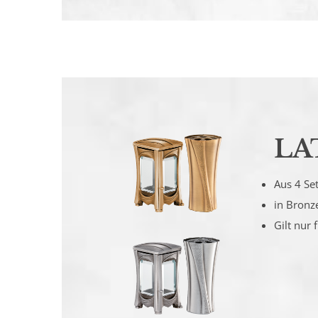
LA
Aus 4 Se
in Bronz
Gilt nur