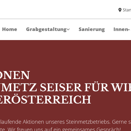
Sta

Home
Grabgestaltung
Sanierung
Innen-
ONEN
METZ SEISER FÜR WI
ERÖSTERREICH
e laufende Aktionen unseres Steinmetzbetriebs. Gerne 
eite. Wir freuen uns auf ein gemeinsames Gespräch!